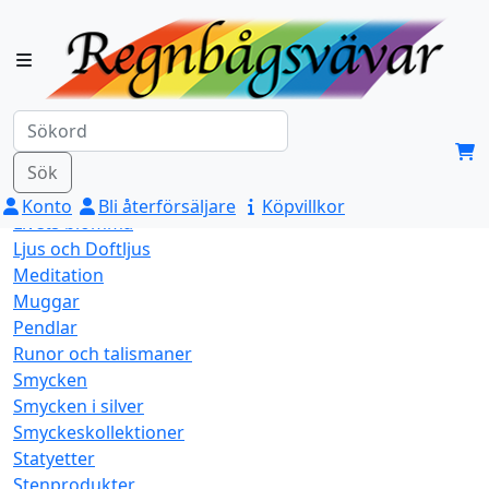
Aromafume
Blandat
Dofter och rökelse
Feng Shui
Himalaya Saltkristall
Indianskt Hantverk
Kroppsvård
Sök
LED-produkter
Konto
Bli återförsäljare
Köpvillkor
Livets blomma
Ljus och Doftljus
Meditation
Muggar
Pendlar
Runor och talismaner
Smycken
Smycken i silver
Smyckeskollektioner
Statyetter
Stenprodukter