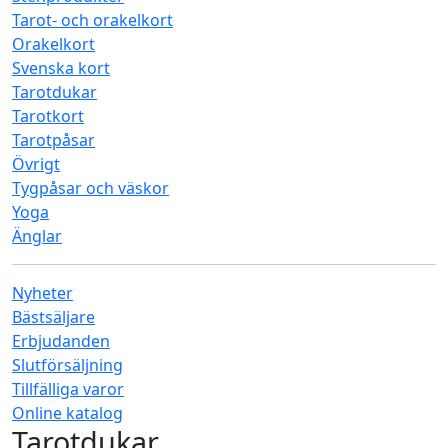
Tarot- och orakelkort
Orakelkort
Svenska kort
Tarotdukar
Tarotkort
Tarotpåsar
Övrigt
Tygpåsar och väskor
Yoga
Änglar
Nyheter
Bästsäljare
Erbjudanden
Slutförsäljning
Tillfälliga varor
Online katalog
Tarotdukar