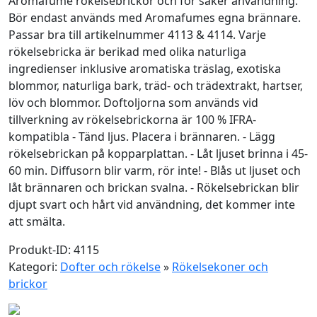
Aromafume rökelsebrickor och för säker användning.
Bör endast används med Aromafumes egna brännare.
Passar bra till artikelnummer 4113 & 4114. Varje
rökelsebricka är berikad med olika naturliga
ingredienser inklusive aromatiska träslag, exotiska
blommor, naturliga bark, träd- och trädextrakt, hartser,
löv och blommor. Doftoljorna som används vid
tillverkning av rökelsebrickorna är 100 % IFRA-
kompatibla - Tänd ljus. Placera i brännaren. - Lägg
rökelsebrickan på kopparplattan. - Låt ljuset brinna i 45-
60 min. Diffusorn blir varm, rör inte! - Blås ut ljuset och
låt brännaren och brickan svalna. - Rökelsebrickan blir
djupt svart och hårt vid användning, det kommer inte
att smälta.
Produkt-ID: 4115
Kategori:
Dofter och rökelse
»
Rökelsekoner och
brickor