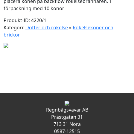
placera konen på backflow rökelsebrännaren. 1
förpackning med 10 konor
Produkt-ID: 4220/1
Kategori:
Dofter och rökelse
»
Rökelsekoner och
brickor
Regnbågsvävar AB
Prästgatan 31
713 31 Nora
0587-12515