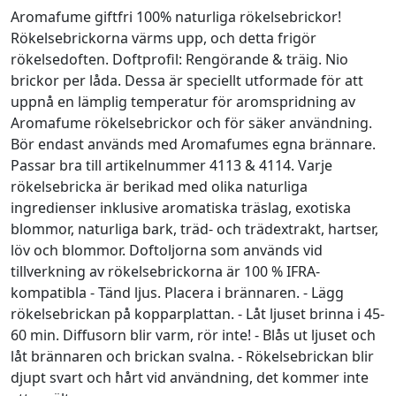
Aromafume giftfri 100% naturliga rökelsebrickor!
Rökelsebrickorna värms upp, och detta frigör
rökelsedoften. Doftprofil: Rengörande & träig. Nio
brickor per låda. Dessa är speciellt utformade för att
uppnå en lämplig temperatur för aromspridning av
Aromafume rökelsebrickor och för säker användning.
Bör endast används med Aromafumes egna brännare.
Passar bra till artikelnummer 4113 & 4114. Varje
rökelsebricka är berikad med olika naturliga
ingredienser inklusive aromatiska träslag, exotiska
blommor, naturliga bark, träd- och trädextrakt, hartser,
löv och blommor. Doftoljorna som används vid
tillverkning av rökelsebrickorna är 100 % IFRA-
kompatibla - Tänd ljus. Placera i brännaren. - Lägg
rökelsebrickan på kopparplattan. - Låt ljuset brinna i 45-
60 min. Diffusorn blir varm, rör inte! - Blås ut ljuset och
låt brännaren och brickan svalna. - Rökelsebrickan blir
djupt svart och hårt vid användning, det kommer inte