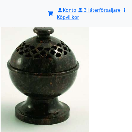
Konto
Bli återförsäljare
Köpvillkor