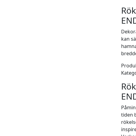
Rök
END
Dekor
kan sä
hamnar
bredd
Produk
Katego
Rök
END
Påminn
tiden 
rökels
inspir