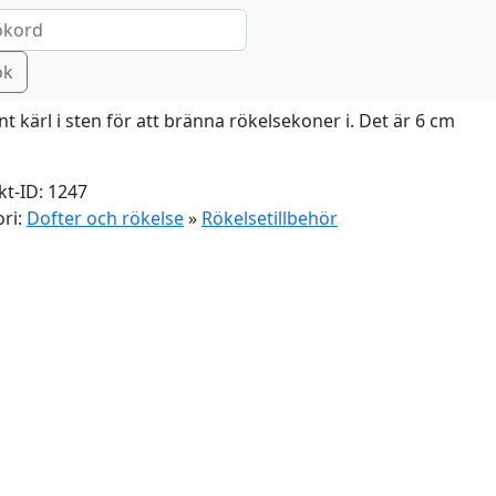
kelsetillbehör
nkärl för rökelsekoner
ök
fint kärl i sten för att bränna rökelsekoner i. Det är 6 cm
t-ID: 1247
ri:
Dofter och rökelse
»
Rökelsetillbehör