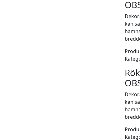
OBS
Dekor
kan sä
hamnar
bredd
Produk
Katego
Rök
OBS
Dekor
kan sä
hamnar
bredd
Produk
Katego