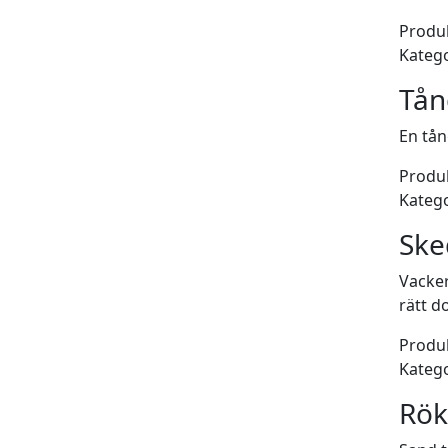
Produk
Katego
Tån
En tån
Produk
Katego
Ske
Vacker
rätt d
Produk
Katego
Rök