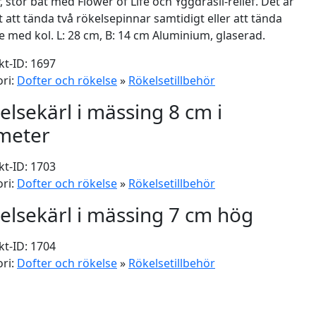
, stor båt med Flower of Life och Yggdrasil-relief. Det är
t att tända två rökelsepinnar samtidigt eller att tända
e med kol. L: 28 cm, B: 14 cm Aluminium, glaserad.
t-ID: 1697
ri:
Dofter och rökelse
»
Rökelsetillbehör
elsekärl i mässing 8 cm i
meter
t-ID: 1703
ri:
Dofter och rökelse
»
Rökelsetillbehör
elsekärl i mässing 7 cm hög
t-ID: 1704
ri:
Dofter och rökelse
»
Rökelsetillbehör