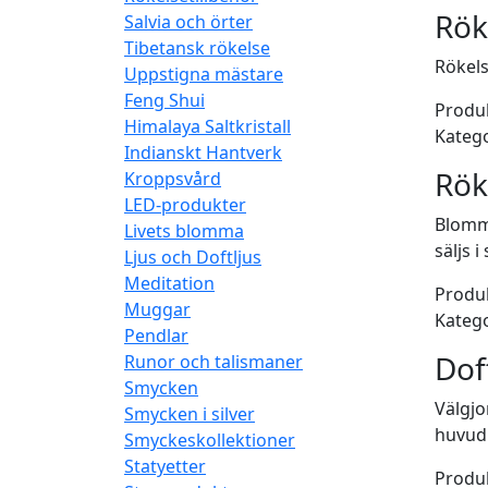
Rök
Salvia och örter
Tibetansk rökelse
Rökels
Uppstigna mästare
Feng Shui
Produk
Himalaya Saltkristall
Katego
Indianskt Hantverk
Rök
Kroppsvård
LED-produkter
Blommo
Livets blomma
säljs 
Ljus och Doftljus
Meditation
Produk
Muggar
Katego
Pendlar
Dof
Runor och talismaner
Smycken
Välgjo
Smycken i silver
huvudk
Smyckeskollektioner
Statyetter
Produk