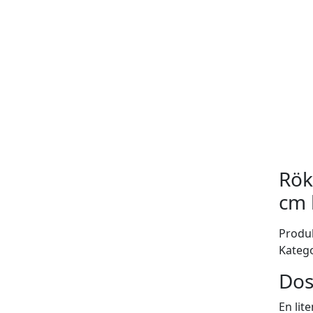
Rök
cm 
Produk
Katego
Dos
En lit