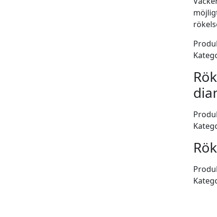
Vacker
möjlig
rökels
Produk
Katego
Rök
dia
Produk
Katego
Rök
Produk
Katego