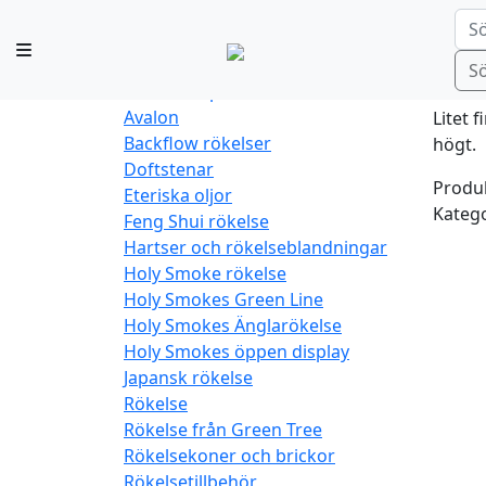
Rö
Aromafume
Blandat
Dofter och rökelse
Ste
S
Aromalampor
Avalon
Litet 
Backflow rökelser
högt.
Doftstenar
Produk
Eteriska oljor
Katego
Feng Shui rökelse
Hartser och rökelseblandningar
Holy Smoke rökelse
Holy Smokes Green Line
Holy Smokes Änglarökelse
Holy Smokes öppen display
Japansk rökelse
Rökelse
Rökelse från Green Tree
Rökelsekoner och brickor
Rökelsetillbehör