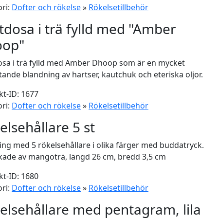
ri:
Dofter och rökelse
»
Rökelsetillbehör
tdosa i trä fylld med "Amber
oop"
sa i trä fylld med Amber Dhoop som är en mycket
tande blandning av hartser, kautchuk och eteriska oljor.
t-ID: 1677
ri:
Dofter och rökelse
»
Rökelsetillbehör
elsehållare 5 st
ing med 5 rökelsehållare i olika färger med buddatryck.
rkade av mangoträ, längd 26 cm, bredd 3,5 cm
t-ID: 1680
ri:
Dofter och rökelse
»
Rökelsetillbehör
elsehållare med pentagram, lila