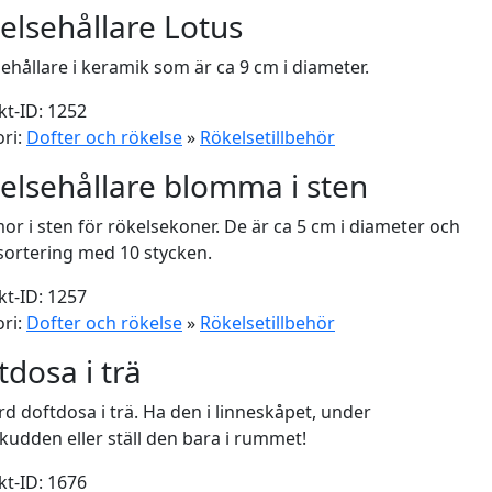
elsehållare Lotus
ehållare i keramik som är ca 9 cm i diameter.
t-ID: 1252
ri:
Dofter och rökelse
»
Rökelsetillbehör
elsehållare blomma i sten
r i sten för rökelsekoner. De är ca 5 cm i diameter och
i sortering med 10 stycken.
t-ID: 1257
ri:
Dofter och rökelse
»
Rökelsetillbehör
tdosa i trä
rd doftdosa i trä. Ha den i linneskåpet, under
udden eller ställ den bara i rummet!
t-ID: 1676