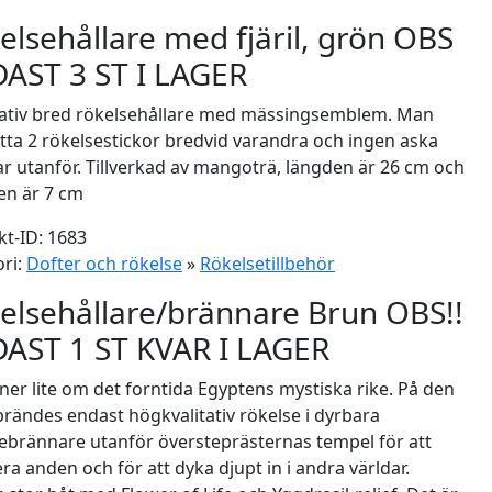
elsehållare med fjäril, grön OBS
AST 3 ST I LAGER
ativ bred rökelsehållare med mässingsemblem. Man
tta 2 rökelsestickor bredvid varandra och ingen aska
 utanför. Tillverkad av mangoträ, längden är 26 cm och
en är 7 cm
t-ID: 1683
ri:
Dofter och rökelse
»
Rökelsetillbehör
elsehållare/brännare Brun OBS!!
AST 1 ST KVAR I LAGER
er lite om det forntida Egyptens mystiska rike. På den
brändes endast högkvalitativ rökelse i dyrbara
ebrännare utanför översteprästernas tempel för att
era anden och för att dyka djupt in i andra världar.