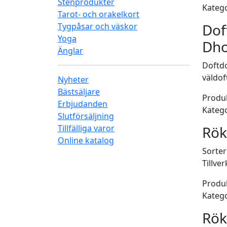
Stenprodukter
Katego
Tarot- och orakelkort
Dof
Tygpåsar och väskor
Yoga
Dh
Änglar
Doftdo
väldof
Nyheter
Bästsäljare
Produk
Erbjudanden
Katego
Slutförsäljning
Tillfälliga varor
Rök
Online katalog
Sorter
Tillve
Produk
Katego
Rök